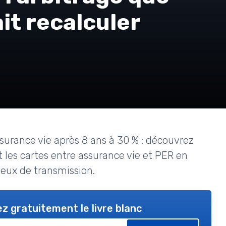
it recalculer
ssurance vie après 8 ans à 30 % : découvrez
les cartes entre assurance vie et PER en
jeux de transmission.
z gratuitement le livre blanc