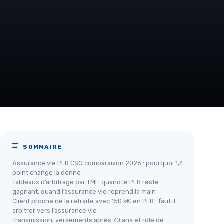
SOMMAIRE
Assurance vie PER CSG comparaison 2026 : pourquoi 1,4
point change la donne
Tableaux d’arbitrage par TMI : quand le PER reste
gagnant, quand l’assurance vie reprend la main
Client proche de la retraite avec 150 k€ en PER : faut il
arbitrer vers l’assurance vie
Transmission, versements après 70 ans et rôle de