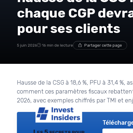
chaque CGP devra
pour ses clients
5 juin 2026
16 min de lecture
Partager cette page
Hausse de la CSG à 18,6 %, PFU à 31,4 %, a
comment ces paramètres fiscaux rebattent 
2026, avec exemples chiffrés par TMI et en
Télécharge
Les 5 secrets pour