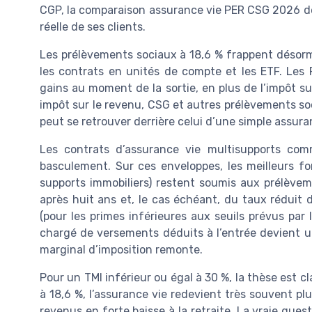
CGP, la comparaison assurance vie PER CSG 2026 dev
réelle de ses clients.
Les prélèvements sociaux à 18,6 % frappent désorma
les contrats en unités de compte et les ETF. Les
gains au moment de la sortie, en plus de l’impôt s
impôt sur le revenu, CSG et autres prélèvements so
peut se retrouver derrière celui d’une simple assur
Les contrats d’assurance vie multisupports comm
basculement. Sur ces enveloppes, les meilleurs f
supports immobiliers) restent soumis aux prélèvem
après huit ans et, le cas échéant, du taux réduit 
(pour les primes inférieures aux seuils prévus par 
chargé de versements déduits à l’entrée devient un
marginal d’imposition remonte.
Pour un TMI inférieur ou égal à 30 %, la thèse est
à 18,6 %, l’assurance vie redevient très souvent pl
revenus en forte baisse à la retraite. La vraie ques