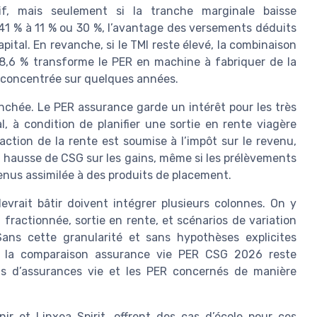
f, mais seulement si la tranche marginale baisse
de 41 % à 11 % ou 30 %, l’avantage des versements déduits
ital. En revanche, si le TMI reste élevé, la combinaison
18,6 % transforme le PER en machine à fabriquer de la
tal concentrée sur quelques années.
anchée. Le PER assurance garde un intérêt pour les très
, à condition de planifier une sortie en rente viagère
action de la rente est soumise à l’impôt sur le revenu,
 la hausse de CSG sur les gains, même si les prélèvements
venus assimilée à des produits de placement.
vrait bâtir doivent intégrer plusieurs colonnes. On y
l fractionnée, sortie en rente, et scénarios de variation
 Sans cette granularité et sans hypothèses explicites
, la comparaison assurance vie PER CSG 2026 reste
ats d’assurances vie et les PER concernés de manière
r et Linxea Spirit, offrent des cas d’école pour ces