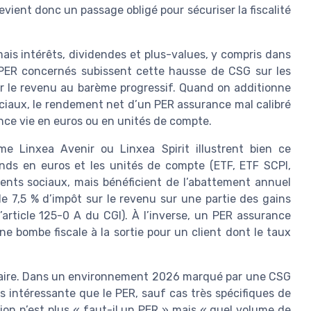
ient donc un passage obligé pour sécuriser la fiscalité
is intérêts, dividendes et plus-values, y compris dans
 PER concernés subissent cette hausse de CSG sur les
ur le revenu au barème progressif. Quand on additionne
ciaux, le rendement net d’un PER assurance mal calibré
ance vie en euros ou en unités de compte.
e Linxea Avenir ou Linxea Spirit illustrent bien ce
onds en euros et les unités de compte (ETF, ETF SCPI,
ents sociaux, mais bénéficient de l’abattement annuel
de 7,5 % d’impôt sur le revenu sur une partie des gains
l’article 125-0 A du CGI). À l’inverse, un PER assurance
e bombe fiscale à la sortie pour un client dont le taux
 claire. Dans un environnement 2026 marqué par une CSG
us intéressante que le PER, sauf cas très spécifiques de
tion n’est plus « faut-il un PER » mais « quel volume de