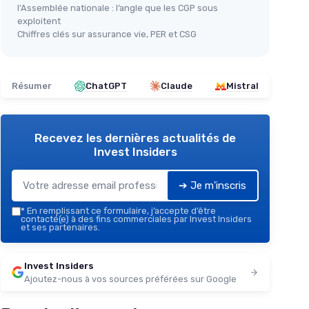
l’Assemblée nationale : l’angle que les CGP sous
exploitent
Chiffres clés sur assurance vie, PER et CSG
Résumer
ChatGPT
Claude
Mistral
Recevez les dernières actualités de
Invest Insiders
➔ Je m'inscris
*
En remplissant ce formulaire, j’accepte d’être
contacté(e) à des fins commerciales par Invest Insiders
et ses partenaires.
Invest Insiders
Ajoutez-nous à vos sources préférées sur Google