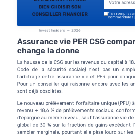
bien choisir son
conseiller financier
*
En remplissant
commerciales p
Invest Insiders — 2026
Assurance vie PER CSG compara
change la donne
La hausse de la CSG sur les revenus du capital à 18,
Code de la sécurité sociale) n’est pas un simp
l’arbitrage entre assurance vie et PER pour chaqu
Pour un conseiller qui raisonne encore avec les an
sont déjà obsolètes.
Le nouveau prélèvement forfaitaire unique (PFU) à 3
revenu + 18,6 % de prélèvements sociaux, conformé
d’épargne au même niveau, sauf l’assurance vie de 
global de 30 % sur la fraction de gains excédant l
sembler marginale, pourtant elle pèse lourd sur le