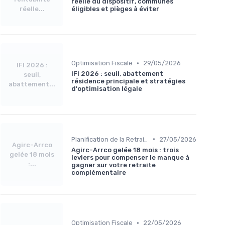
réelle du dispositif, communes
réelle...
éligibles et pièges à éviter
•
Optimisation Fiscale
29/05/2026
IFI 2026 :
IFI 2026 : seuil, abattement
seuil,
résidence principale et stratégies
abattement...
d'optimisation légale
•
Planification de la Retraite
27/05/2026
Agirc-Arrco
Agirc-Arrco gelée 18 mois : trois
gelée 18 mois
leviers pour compenser le manque à
:...
gagner sur votre retraite
complémentaire
•
Optimisation Fiscale
22/05/2026