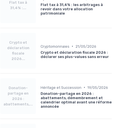
Flat tax à
Flat tax à 31,4% : les arbitrages à
31,4% :...
revoir dans votre allocation
patrimoniale
Crypto et
•
Cryptomonnaies
21/05/2026
déclaration
Crypto et déclaration fiscale 2026 :
fiscale
déclarer ses plus-values sans erreur
2026...
•
Héritage et Succession
19/05/2026
Donation-
partage en
Donation-partage en 2026 :
abattements, démembrement et
2026 :
calendrier optimal avant une réforme
abattements,...
annoncée