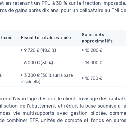
 et en retenant un PFU à 30 % sur la fraction imposable,
os de gains après dix ans, pour un célibataire au TMI de
Gains nets
 taxée
Fiscalité totale estimée
approximatifs
≈ 9 720 € (48,6 %)
≈ 10 280 €
≈ 6 000 € (30 %)
≈ 14 000 €
s
≈ 3 300 € (30 % sur la base
≈ 16 700 €
résiduelle)
eprend l’avantage dès que le client envisage des rachats
tilisation de l’abattement et réduit la base soumise à la
rances vie multisupports avec gestion pilotée, comme
t de combiner ETF, unités de compte et fonds en euros