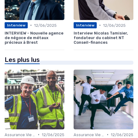
•
•
12/06/2025
12/06/2025
Interview
Interview
INTERVIEW - Nouvelle agence
Interview Nicolas Tamisier,
de négoce de métaux
fondateur du cabinet NT
précieux à Brest
Conseil-finances
Les plus lus
•
•
Assurance Vie et Épargne
12/06/2025
Assurance Vie et Épargne
12/06/2025