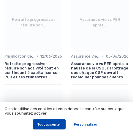
Retraite progressive :
Assurance vie vs PER
réduire son...
après...
•
•
Planification de la Retraite
12/06/2026
Assurance Vie et Épargne
05/06/2026
Retraite progressive :
Assurance vie vs PER après la
réduire son activité tout en
hausse de la CSG : l'arbitrage
continuant à capitaliser son
que chaque CGP devrait
PER et ses trimestres
recalculer pour ses clients
Ce site utilise des cookies et vous donne le contrôle sur ceux que
vous souhaitez activer
Denormandie 2026 :
IFI 2026 : seuil,
rentabilité réelle...
abattement...
Tout accepter
Personnaliser