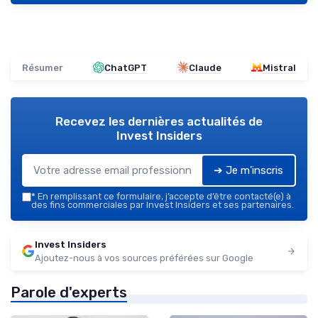
Résumer
ChatGPT
Claude
Mistral
Recevez les dernières actualités de
Invest Insiders
➔ Je m'inscris
*
En remplissant ce formulaire, j’accepte d’être contacté(e) à
des fins commerciales par Invest Insiders et ses partenaires.
Invest Insiders
Ajoutez-nous à vos sources préférées sur Google
Parole d'experts