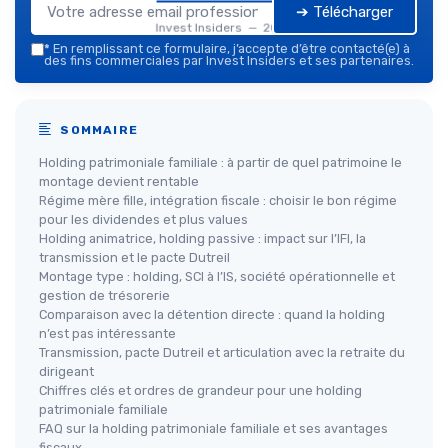
➔ Télécharger
Invest Insiders — 2026
*
En remplissant ce formulaire, j’accepte d’être contacté(e) à
des fins commerciales par Invest Insiders et ses partenaires.
SOMMAIRE
Holding patrimoniale familiale : à partir de quel patrimoine le
montage devient rentable
Régime mère fille, intégration fiscale : choisir le bon régime
pour les dividendes et plus values
Holding animatrice, holding passive : impact sur l’IFI, la
transmission et le pacte Dutreil
Montage type : holding, SCI à l’IS, société opérationnelle et
gestion de trésorerie
Comparaison avec la détention directe : quand la holding
n’est pas intéressante
Transmission, pacte Dutreil et articulation avec la retraite du
dirigeant
Chiffres clés et ordres de grandeur pour une holding
patrimoniale familiale
FAQ sur la holding patrimoniale familiale et ses avantages
fiscaux