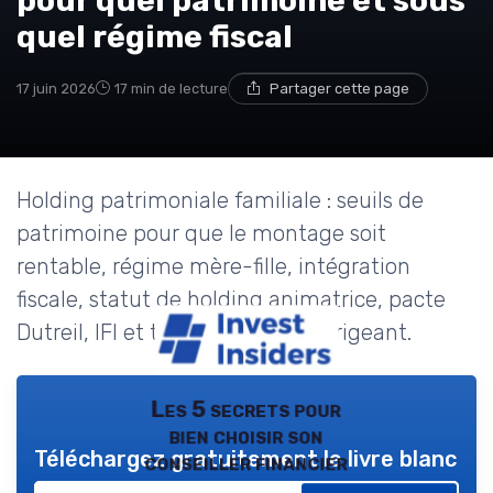
pour quel patrimoine et sous
quel régime fiscal
17 juin 2026
17 min de lecture
Partager cette page
Holding patrimoniale familiale : seuils de
patrimoine pour que le montage soit
rentable, régime mère-fille, intégration
fiscale, statut de holding animatrice, pacte
Dutreil, IFI et transmission du dirigeant.
Les 5 secrets pour
bien choisir son
Téléchargez gratuitement le livre blanc
conseiller financier