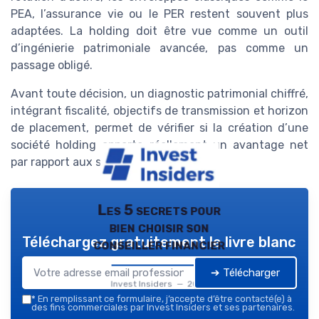
PEA, l’assurance vie ou le PER restent souvent plus
adaptées. La holding doit être vue comme un outil
d’ingénierie patrimoniale avancée, pas comme un
passage obligé.
Avant toute décision, un diagnostic patrimonial chiffré,
intégrant fiscalité, objectifs de transmission et horizon
de placement, permet de vérifier si la création d’une
société holding apporte réellement un avantage net
par rapport aux solutions plus simples.
Les 5 secrets pour
bien choisir son
Téléchargez gratuitement le livre blanc
conseiller financier
➔ Télécharger
Invest Insiders — 2026
*
En remplissant ce formulaire, j’accepte d’être contacté(e) à
des fins commerciales par Invest Insiders et ses partenaires.