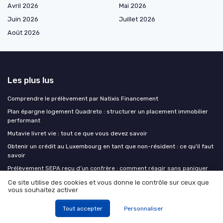
Avril 2026
Mai 2026
Juin 2026
Juillet 2026
Août 2026
Les plus lus
Comprendre le prélèvement par Natixis Financement
Plan épargne logement Quadreto : structurer un placement immobilier
performant
Mutavie livret vie : tout ce que vous devez savoir
Obtenir un crédit au Luxembourg en tant que non-résident : ce qu'il faut
savoir
Prélèvement SEPA reçu d’un confrère : comment réagir sans paniquer
Ce site utilise des cookies et vous donne le contrôle sur ceux que
vous souhaitez activer
Les derniers articles
Tout accepter
Personnaliser
Allintitle maretraite-entreprise : comment structurer votre retraite
d’entreprise en France