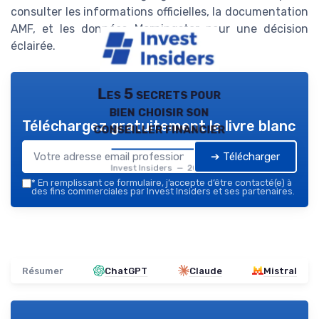
consulter les informations officielles, la documentation
AMF, et les données Morningstar pour une décision
éclairée.
Les 5 secrets pour
bien choisir son
Téléchargez gratuitement le livre blanc
conseiller financier
➔ Télécharger
Invest Insiders — 2026
*
En remplissant ce formulaire, j’accepte d’être contacté(e) à
des fins commerciales par Invest Insiders et ses partenaires.
Résumer
ChatGPT
Claude
Mistral