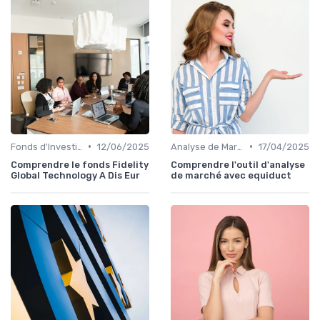
•
•
Fonds d'Investissement et ETF
12/06/2025
Analyse de Marché
17/04/2025
Comprendre le fonds Fidelity
Comprendre l'outil d'analyse
Global Technology A Dis Eur
de marché avec equiduct