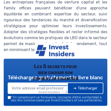
Les entreprises françaises de venture capital et les
family offices peuvent bénéficier d'une approche
équilibrée en combinant expertise du secteur, suivi
rigoureux des tendances du marché et diversification
stratégique pour optimiser leurs investissements.
Adopter des stratégies flexibles et rester informé des
évolutions comme les pratiques de LBO dans le secteur
permet de maximiser le potentiel de rendement, tout
en minimisant les risques associés.
Les 5 secrets pour
bien choisir son
Téléchargez gratuitement le livre blanc
conseiller financier
➔ Télécharger
Invest Insiders — 2026
*
En remplissant ce formulaire, j’accepte d’être contacté(e) à
des fins commerciales par Invest Insiders et ses partenaires.