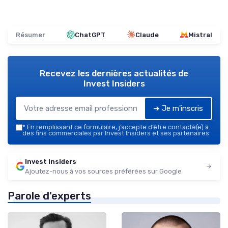
Résumer
ChatGPT
Claude
Mistral
Recevez les dernières actualités de
Invest Insiders
➔ Je m'inscris
*
En remplissant ce formulaire, j’accepte d’être contacté(e) à
des fins commerciales par Invest Insiders et ses partenaires.
Invest Insiders
Ajoutez-nous à vos sources préférées sur Google
Parole d'experts