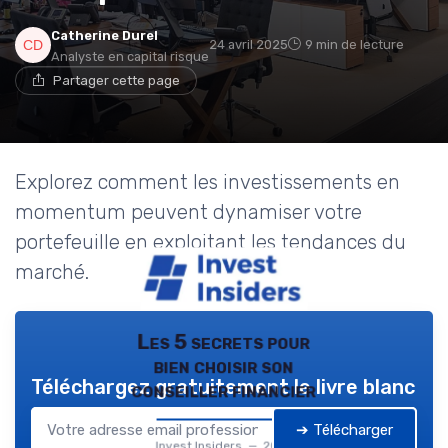
Catherine Durel
24 avril 2025
9 min de lecture
Analyste en capital risque
Partager cette page
Explorez comment les investissements en
momentum peuvent dynamiser votre
portefeuille en exploitant les tendances du
marché.
Les 5 secrets pour
bien choisir son
Téléchargez gratuitement le livre blanc
conseiller financier
➔ Télécharger
Invest Insiders — 2026