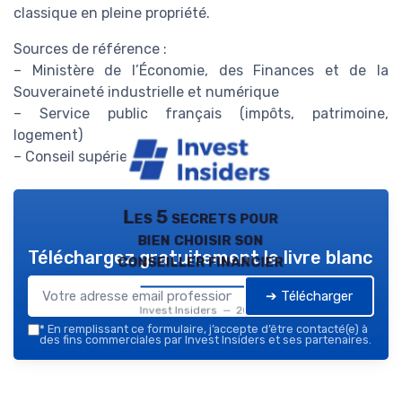
classique en pleine propriété.
Sources de référence :
– Ministère de l’Économie, des Finances et de la
Souveraineté industrielle et numérique
– Service public français (impôts, patrimoine,
logement)
– Conseil supérieur du notariat
Les 5 secrets pour
bien choisir son
Téléchargez gratuitement le livre blanc
conseiller financier
➔ Télécharger
Invest Insiders — 2026
*
En remplissant ce formulaire, j’accepte d’être contacté(e) à
des fins commerciales par Invest Insiders et ses partenaires.