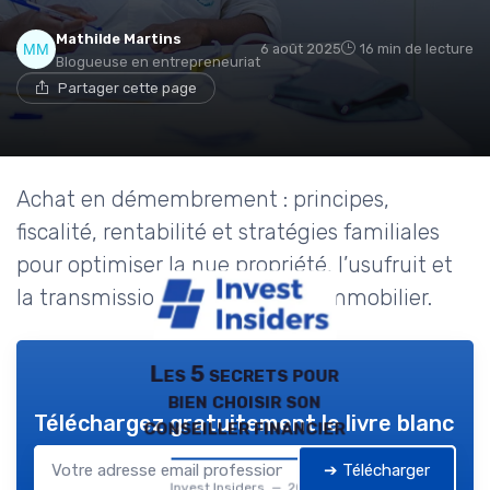
Mathilde Martins
6 août 2025
16 min de lecture
Blogueuse en entrepreneuriat
Partager cette page
Achat en démembrement : principes,
fiscalité, rentabilité et stratégies familiales
pour optimiser la nue propriété, l’usufruit et
la transmission du patrimoine immobilier.
Les 5 secrets pour
bien choisir son
Téléchargez gratuitement le livre blanc
conseiller financier
➔ Télécharger
Invest Insiders — 2026