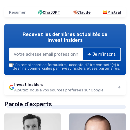
Résumer
ChatGPT
Claude
Mistral
Recevez les dernières actualités de
Invest Insiders
➔ Je m'inscris
*
En remplissant ce formulaire, j’accepte d’être contacté(e) à
des fins commerciales par Invest Insiders et ses partenaires.
Invest Insiders
Ajoutez-nous à vos sources préférées sur Google
Parole d'experts