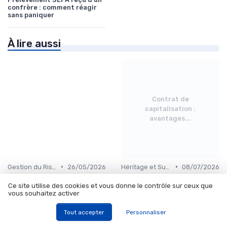
confrère : comment réagir
sans paniquer
À lire aussi
Contrat de
capitalisation :
avantages...
•
•
Gestion du Risque Financier
26/05/2026
Héritage et Succession
08/07/2026
Ce que font vraiment les
Contrat de capitalisation :
Ce site utilise des cookies et vous donne le contrôle sur ceux que
dirigeants de PME rentables
avantages IFI, transmission
vous souhaitez activer
avec leur cash (et pourquoi le
hors succession et
laisser en compte courant
différences avec l'assurance
est une erreur)
vie
Tout accepter
Personnaliser